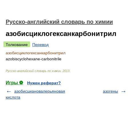
Русско-английский словарь по химии
азобисциклогексанкарбонитрил
Толкование
Перевод
азобисциклогексанкарбонитрил
azobiscyclohexane-carbonitrile
Русско-английский словарь по химии
.
2013
.
Игры ⚽
Нужен реферат?
азобисциановалерьяновая
азогены
кислота